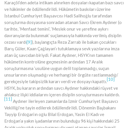
Karaçöl’den adeta intikam alınırken dosyaları kapatan bazı savcı
ve hâkimler de ödüllendirildi. Hükümetin baskıları üzerine
İstanbul Cumhuriyet Başsavcısı Hadi Salihoğlu tarafından
soruşturma dosyasına sonradan atanan Savcı Ekrem Aydıner (o
tarihte, ‘Menfaat temini’, ‘Meslek onur ve şerefine aykırı
davranışlarda bulunmak’ suçlamasıyla hakkında verilmiş disiplin
cezası vardı
[9]
), başlangıçta Reza Zarrab ile bakan çocukları
Barış Güler, Kaan Çağlayan’ı tutuklamaya sevk yazılarına imza
atan üç savcıdan biriydi. Fakat Aydıner, HSYK’nın tamamen
hükümetin kontrolüne geçmesinin ardından 17 Aralık
soruşturmasına ‘usulüne uygun delil toplanmadığı, suçun
unsurlarının oluşmadığı ve herhangi bir örgüte rastlanmadığı’
[10]
gerekçesiyle takipsizlik kararı verdi ve dosyayı kapattı.
HSYK, bu kararın ardından savcı Aydıner hakkındaki rüşvet ve
ahlaksız ilişki iddialarını içeren disiplin soruşturmasını kaldırdı.
[11]
Aydıner ilerleyen zamanlarda İzmir Cumhuriyet Başsavcı
Vekilliği’ne tayin edilerek ödüllendirildi. Dönemin Başbakanı
Tayyip Erdoğan’ın oğlu Bilal Erdoğan, Yasin El Kadı ve
Erdoğan’a yakın işadamlarının bulunduğu 96 kişi hakkındaki 25
Aralık yolsuzluk soruşturması da yeni atanan savcılar İsmail