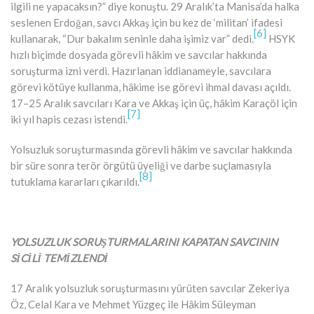
ilgili ne yapacaksın?” diye konuştu. 29 Aralık’ta Manisa’da halka
seslenen Erdoğan, savcı Akkaş için bu kez de ‘militan’ ifadesi
[6]
kullanarak, “Dur bakalım seninle daha işimiz var” dedi.
HSYK
hızlı biçimde dosyada görevli hâkim ve savcılar hakkında
soruşturma izni verdi. Hazırlanan iddianameyle, savcılara
görevi kötüye kullanma, hâkime ise görevi ihmal davası açıldı.
17–25 Aralık savcıları Kara ve Akkaş için üç, hâkim Karaçöl için
[7]
iki yıl hapis cezası istendi.
Yolsuzluk soruşturmasında görevli hâkim ve savcılar hakkında
bir süre sonra terör örgütü üyeliği ve darbe suçlamasıyla
[8]
tutuklama kararları çıkarıldı.
YOLSUZLUK SORUŞTURMALARINI KAPATAN SAVCININ
SİCİLİ TEMİZLENDİ
17 Aralık yolsuzluk soruşturmasını yürüten savcılar Zekeriya
Öz, Celal Kara ve Mehmet Yüzgeç ile Hâkim Süleyman