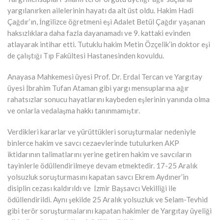
yargılanırken ailelerinin hayatı da alt üst oldu. Hakim Hadi
Çağdır’ın, İngilizce öğretmeni eşi Adalet Betül Çağdır yaşanan
haksızlıklara daha fazla dayanamadı ve 9. kattaki evinden
atlayarak intihar etti. Tutuklu hakim Metin Özçelik’in doktor eşi
de çalıştığı Tıp Fakültesi Hastanesinden kovuldu.
Anayasa Mahkemesi üyesi Prof. Dr. Erdal Tercan ve Yargıtay
üyesi İbrahim Tufan Ataman gibi yargı mensuplarına ağır
rahatsızlar sonucu hayatlarını kaybeden eşlerinin yanında olma
ve onlarla vedalaşma hakkı tanınmamıştır.
Verdikleri kararlar ve yürüttükleri soruşturmalar nedeniyle
binlerce hakim ve savcı cezaevlerinde tutulurken AKP
iktidarının talimatlarını yerine getiren hakim ve savcıların
tayinlerle ödüllendirilmeye devam etmektedir. 17-25 Aralık
yolsuzluk soruşturmasını kapatan savcı Ekrem Aydıner’in
disiplin cezası kaldırıldı ve İzmir Başsavcı Vekilliği ile
ödüllendirildi. Aynı şekilde 25 Aralık yolsuzluk ve Selam-Tevhid
gibi terör soruşturmalarını kapatan hakimler de Yargıtay üyeliği