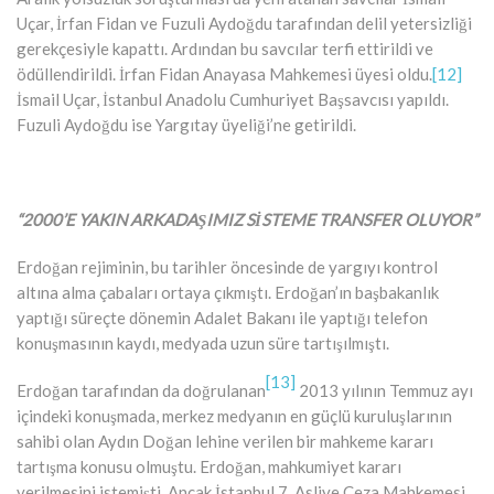
Uçar, İrfan Fidan ve Fuzuli Aydoğdu tarafından delil yetersizliği
gerekçesiyle kapattı. Ardından bu savcılar terfi ettirildi ve
ödüllendirildi. İrfan Fidan Anayasa Mahkemesi üyesi oldu.
[12]
İsmail Uçar, İstanbul Anadolu Cumhuriyet Başsavcısı yapıldı.
Fuzuli Aydoğdu ise Yargıtay üyeliği’ne getirildi.
“2000’E YAKIN ARKADAŞIMIZ SİSTEME TRANSFER OLUYOR”
Erdoğan rejiminin, bu tarihler öncesinde de yargıyı kontrol
altına alma çabaları ortaya çıkmıştı. Erdoğan’ın başbakanlık
yaptığı süreçte dönemin Adalet Bakanı ile yaptığı telefon
konuşmasının kaydı, medyada uzun süre tartışılmıştı.
[13]
Erdoğan tarafından da doğrulanan
2013 yılının Temmuz ayı
içindeki konuşmada, merkez medyanın en güçlü kuruluşlarının
sahibi olan Aydın Doğan lehine verilen bir mahkeme kararı
tartışma konusu olmuştu. Erdoğan, mahkumiyet kararı
verilmesini istemişti. Ancak İstanbul 7. Asliye Ceza Mahkemesi,