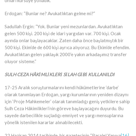
onları kürsüye yolladık.”
Erdoğan: “Bunlar ne? Avukatlıktan gelme mi?”
Sadullah Ergin: “Yok. Bunlar yeni mezunlardan. Avukatlıktan
gelen 500 kişi. 200 kişi de idari yargıdan var. 700 kişi. Ocak
ayında onlar başlayacaklar. Zaten daha önce başlatmıştık bir
500 kişi. Ekim’de de 600 kişi ayrıca alıyoruz. Bu Ekim’de efendim.
Avukatlıktan gelen yaklaşık 2000’e yakın arkadaşımız transfer
oluyor sisteme.”
SULH CEZA HÂKİMLİKLERİ SİLAH GİBİ KULLANILDI
17-25 Aralık soruşturmalarını kendi hükümetlerine ‘darbe’
olarak tanımlayan Erdoğan, yargı kurumlarının yeniden dizaynı
için ‘Proje Mahkemeler’ olarak tanımladığı geniş yetkilere sahip
Sulh Ceza Hâkimlikleri’nin göreve başlayacağını duyurdu. Bu
sayede darbecilikle suçladığı emniyet ve yargı mensuplarına
yönelik istenilen kararlar alınabilecekti.
22 Haziran 2014 tarihinde, bir gazetecinin “Paralel Yapıya
[16]