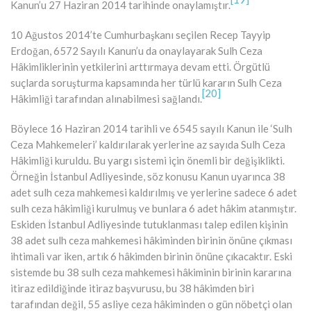
Kanun’u 27 Haziran 2014 tarihinde onaylamıştır.
10 Ağustos 2014’te Cumhurbaşkanı seçilen Recep Tayyip
Erdoğan, 6572 Sayılı Kanun’u da onaylayarak Sulh Ceza
Hâkimliklerinin yetkilerini arttırmaya devam etti. Örgütlü
suçlarda soruşturma kapsamında her türlü kararın Sulh Ceza
[20]
Hâkimliği tarafından alınabilmesi sağlandı.
Böylece 16 Haziran 2014 tarihli ve 6545 sayılı Kanun ile ‘Sulh
Ceza Mahkemeleri’ kaldırılarak yerlerine az sayıda Sulh Ceza
Hâkimliği kuruldu. Bu yargı sistemi için önemli bir değişiklikti.
Örneğin İstanbul Adliyesinde, söz konusu Kanun uyarınca 38
adet sulh ceza mahkemesi kaldırılmış ve yerlerine sadece 6 adet
sulh ceza hâkimliği kurulmuş ve bunlara 6 adet hâkim atanmıştır.
Eskiden İstanbul Adliyesinde tutuklanması talep edilen kişinin
38 adet sulh ceza mahkemesi hâkiminden birinin önüne çıkması
ihtimali var iken, artık 6 hâkimden birinin önüne çıkacaktır. Eski
sistemde bu 38 sulh ceza mahkemesi hâkiminin birinin kararına
itiraz edildiğinde itiraz başvurusu, bu 38 hâkimden biri
tarafından değil, 55 asliye ceza hâkiminden o gün nöbetçi olan