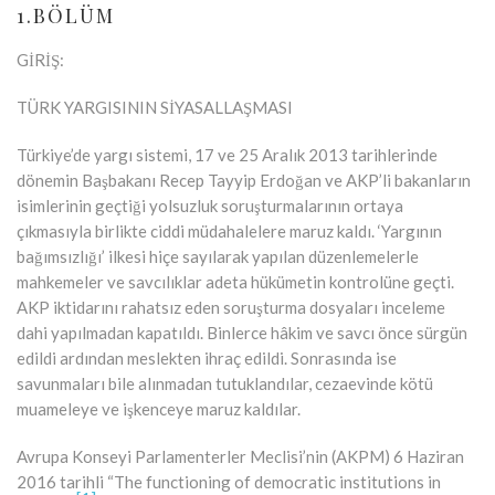
1.BÖLÜM
GİRİŞ:
TÜRK YARGISININ SİYASALLAŞMASI
Türkiye’de yargı sistemi, 17 ve 25 Aralık 2013 tarihlerinde
dönemin Başbakanı Recep Tayyip Erdoğan ve AKP’li bakanların
isimlerinin geçtiği yolsuzluk soruşturmalarının ortaya
çıkmasıyla birlikte ciddi müdahalelere maruz kaldı. ‘Yargının
bağımsızlığı’ ilkesi hiçe sayılarak yapılan düzenlemelerle
mahkemeler ve savcılıklar adeta hükümetin kontrolüne geçti.
AKP iktidarını rahatsız eden soruşturma dosyaları inceleme
dahi yapılmadan kapatıldı. Binlerce hâkim ve savcı önce sürgün
edildi ardından meslekten ihraç edildi. Sonrasında ise
savunmaları bile alınmadan tutuklandılar, cezaevinde kötü
muameleye ve işkenceye maruz kaldılar.
Avrupa Konseyi Parlamenterler Meclisi’nin (AKPM) 6 Haziran
2016 tarihli “The functioning of democratic institutions in