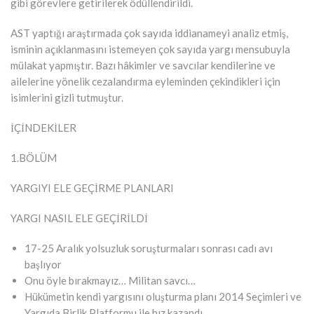
gibi görevlere getirilerek ödüllendirildi.
AST yaptığı araştırmada çok sayıda iddianameyi analiz etmiş,
isminin açıklanmasını istemeyen çok sayıda yargı mensubuyla
mülakat yapmıştır. Bazı hâkimler ve savcılar kendilerine ve
ailelerine yönelik cezalandırma eyleminden çekindikleri için
isimlerini gizli tutmuştur.
İÇİNDEKİLER
1.BÖLÜM
YARGIYI ELE GEÇİRME PLANLARI
YARGI NASIL ELE GEÇİRİLDİ
17-25 Aralık yolsuzluk soruşturmaları sonrası cadı avı
başlıyor
Onu öyle bırakmayız… Militan savcı…
Hükümetin kendi yargısını oluşturma planı 2014 Seçimleri ve
Yargıda Birlik Platformu ile hız kazandı