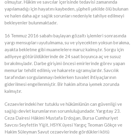
olmuştur. Hâkim ve savcılar içerisinde tedavisi zamanında
yapılamadığı için hayatını kaybeden, şüpheli şekilde ölü bulunan
ve halen daha ağır sağlık sorunları nedeniyle tahliye edilmeyi
bekleyenler bulunmaktadır.
16 Temmuz 2016 sabahı başlayan gözaltı işlemleri sonrasında
yargı mensupları uyutulmama, su ve yiyecekten yoksun bırakma,
ayakta bekletme gibi muamelelere maruz kalmıştır. Sorgu için
adliyeye götürüldüklerinde de 24 saat boyunca aç ve susuz
bırakılmışladır. Darbe girişimi öncesi emirlerinde görev yapan
memurlar tehdit edilmiş ve hakarete uğramışlardır. Savcılık
tarafından sorgulanmayı beklerken tuvalet ihtiyaçlarının
giderilmesi engellenmiştir. Bir hakim altına işemek zorunda
kalmıştır.
Cezaevlerindeki her tutuklu ve hükümlünün can güvenliği ve
sağlığı devlet kurumlarının sorumluluğundadır. Yargıtay 23.
Ceza Dairesi Hâkimi Mustafa Erdoğan, Bursa Cumhuriyet
Savcısı Seyfettin Yiğit, HSYK üyesi Yargıç Teoman Gökçe ve
Hakim Süleyman Savut cezaevlerinde gördükleri kötü