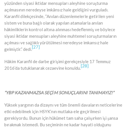
yüzünden siyasi iktidar mensupları aleyhine soruşturma
açılmasının neredeyse imkânsız hale geldiğini vurguladı.
Karanfil dilekçesinde, “Anılan düzenlemelerle getirilen yeni
sistem ve buna bağlı olarak yapılan atamalarla anılan
hâkimliklerin kontrol altına alınması hedeflenmiş ve böylece
siyasi iktidar mensupları aleyhine muhtemel soruşturmaların
açılması ve sağlıklı yürütülmesi neredeyse imkansız hale
[27]
gelmiştir.” dedi.
Hâkim Karanfil de darbe girişimi gerekçesiyle 17 Temmuz
[28]
2016’da tutuklanarak cezaevine konuldu.
“YBP KAZANMAZSA SEÇİM SONUÇLARINI TANIMAYIZ!”
Yüksek yargının da dizaynı ve tüm önemli davaların neticelerine
etki edebilmek için HSYK’nın mutlaka ele geçirilmesi
gerekiyordu. Bunun için hükümet tam saha çalışırken işi şansa
bırakmak istemedi. Bu seçiminin ne kadar hayati olduğunu