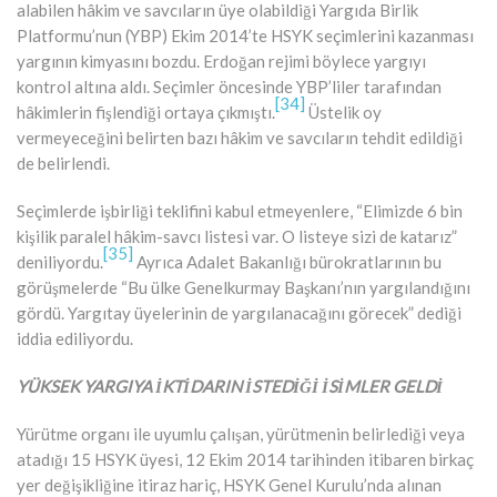
alabilen hâkim ve savcıların üye olabildiği Yargıda Birlik
Platformu’nun (YBP) Ekim 2014’te HSYK seçimlerini kazanması
yargının kimyasını bozdu. Erdoğan rejimi böylece yargıyı
kontrol altına aldı. Seçimler öncesinde YBP’liler tarafından
[34]
hâkimlerin fişlendiği ortaya çıkmıştı.
Üstelik oy
vermeyeceğini belirten bazı hâkim ve savcıların tehdit edildiği
de belirlendi.
Seçimlerde işbirliği teklifini kabul etmeyenlere, “Elimizde 6 bin
kişilik paralel hâkim-savcı listesi var. O listeye sizi de katarız”
[35]
deniliyordu.
Ayrıca Adalet Bakanlığı bürokratlarının bu
görüşmelerde “Bu ülke Genelkurmay Başkanı’nın yargılandığını
gördü. Yargıtay üyelerinin de yargılanacağını görecek” dediği
iddia ediliyordu.
YÜKSEK YARGIYA İKTİDARIN İSTEDİĞİ İSİMLER GELDİ
Yürütme organı ile uyumlu çalışan, yürütmenin belirlediği veya
atadığı 15 HSYK üyesi, 12 Ekim 2014 tarihinden itibaren birkaç
yer değişikliğine itiraz hariç, HSYK Genel Kurulu’nda alınan