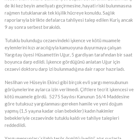
de iki kez beyin ameliyatı geçirmesine, hayati riski bulunmasına
rağmen tutuklanarak tek kişilik hücreye konuldu. Sağlık
raporlarıyla birlikte defalarca tahliyesi talep edilen Kuriş ancak
9 ay sonra serbest bırakıldı.
Tutuklu bulunduğu cezaevindeki işkence ve kötü muamele
eylemlerini kızı aracılığıyla kamuoyuna duyurmaya çalışan
Yargıtay üyesi Hüsamettin Uğur, 5 gardiyan tarafından bir saat
boyunca darp edildi. İşkence gördüğünü anlatan Uğur için
cezaevi doktoru darp izi bulunmadığına dair rapor hazırladı.
Neslihan ve Hüseyin Ekinci gibi birçok evli yargı mensubunun
görüşmelerine aylarca izin verilmedi. Çiftlere tecrit işkencesi ve
kötü muamele gördü. 5275 Sayılısı Kanunun 16/4 Maddesine
göre tutuksuz yargılanması gereken hamile ve yeni doğum
yapmış (1,5 yaşına kadar olan bebekler) kadın hakimler
bebekleriyle cezaevinde tutuklu kaldı ve tahliye talepleri
reddedildi.
Yargı mensupları ‘silahlı terör örgütü üyeliği’ ağır suçlarla