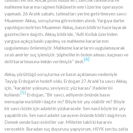
mahkeme kararına rağmen hükümetin emri üzerine operasyon
yapmadı. 26 Aralık sabahı, talimatları yerine getirilmeyen savcı
Muammer Akkaş, soruşturma görevinden alındı. Yargıya darbe
yapıldığını belirten Muammer Akkaş, basın bildirisi hazırlayarak
gazetecilere dağıttı. Akkaş bildiride, “Adli Kolluk üzerinden
yargıya açıkça baskı yapılmış ve mahkeme kararlarının
uygulanması önlenmiştir. Mahkeme kararlarını uygulamayarak
sıralı amirler suç işlemiştir. Şüphelilerin önlem alması, kaçması ve
[4]
delil karartmasına imkân verilmiştir” dedi.
Akkaş yürüttüğü soruşturma ve basın açıklaması nedeniyle
Tayyip Erdoğan’ın hedefi oldu. Erdoğan 27 Aralık’ta savcı Akkaş
için, “karakter yoksunu, seviyesiz, yüz karası” ifadelerini
[5]
kullandı.
Erdoğan, “Bir savcı, adliyenin önünde basın
mensuplarına bildiri dağıtır mı? Böyle bir şey olabilir mi? Böyle
bir savcı bizim için adaletin yüzkarasıdır. Sen nasıl böyle bir şey
yapabilirsin. Sen nasıl adalet sarayının önünde bildiri dağıtırsın.
Demek sende bazı esintiler var. Milletim tabii ki kararını
verecektir. Buradan suç duyurusu yapıyorum, HSYK sen bu zatla