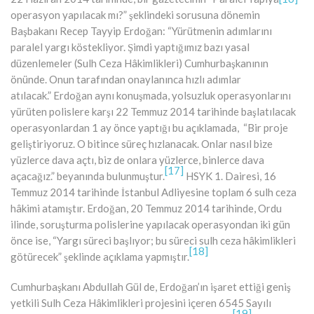
operasyon yapılacak mı?” şeklindeki sorusuna dönemin
Başbakanı Recep Tayyip Erdoğan: “Yürütmenin adımlarını
paralel yargı köstekliyor. Şimdi yaptığımız bazı yasal
düzenlemeler (Sulh Ceza Hâkimlikleri) Cumhurbaşkanının
önünde. Onun tarafından onaylanınca hızlı adımlar
atılacak.” Erdoğan aynı konuşmada, yolsuzluk operasyonlarını
yürüten polislere karşı 22 Temmuz 2014 tarihinde başlatılacak
operasyonlardan 1 ay önce yaptığı bu açıklamada, “Bir proje
geliştiriyoruz. O bitince süreç hızlanacak. Onlar nasıl bize
yüzlerce dava açtı, biz de onlara yüzlerce, binlerce dava
[17]
açacağız.” beyanında bulunmuştur.
HSYK 1. Dairesi, 16
Temmuz 2014 tarihinde İstanbul Adliyesine toplam 6 sulh ceza
hâkimi atamıştır. Erdoğan, 20 Temmuz 2014 tarihinde, Ordu
ilinde, soruşturma polislerine yapılacak operasyondan iki gün
önce ise, “Yargı süreci başlıyor; bu süreci sulh ceza hâkimlikleri
[18]
götürecek” şeklinde açıklama yapmıştır.
Cumhurbaşkanı Abdullah Gül de, Erdoğan’ın işaret ettiği geniş
yetkili Sulh Ceza Hâkimlikleri projesini içeren 6545 Sayılı
[19]