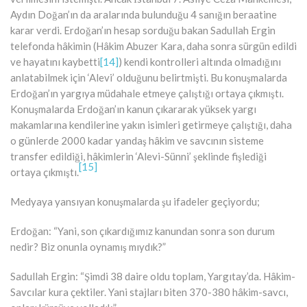
Aydın Doğan’ın da aralarında bulunduğu 4 sanığın beraatine
karar verdi. Erdoğan’ın hesap sorduğu bakan Sadullah Ergin
telefonda hâkimin (Hâkim Abuzer Kara, daha sonra sürgün edildi
ve hayatını kaybetti
[14]
) kendi kontrolleri altında olmadığını
anlatabilmek için ‘Alevi’ olduğunu belirtmişti. Bu konuşmalarda
Erdoğan’ın yargıya müdahale etmeye çalıştığı ortaya çıkmıştı.
Konuşmalarda Erdoğan’ın kanun çıkararak yüksek yargı
makamlarına kendilerine yakın isimleri getirmeye çalıştığı, daha
o günlerde 2000 kadar yandaş hâkim ve savcının sisteme
transfer edildiği, hâkimlerin ‘Alevi-Sünni’ şeklinde fişlediği
[15]
ortaya çıkmıştı.
Medyaya yansıyan konuşmalarda şu ifadeler geçiyordu;
Erdoğan: “Yani, son çıkardığımız kanundan sonra son durum
nedir? Biz onunla oynamış mıydık?”
Sadullah Ergin: “Şimdi 38 daire oldu toplam, Yargıtay’da. Hâkim-
Savcılar kura çektiler. Yani stajları biten 370-380 hâkim-savcı,