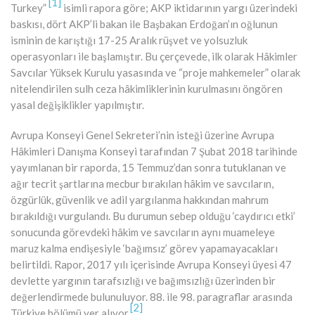
[1]
Turkey”
isimli rapora göre; AKP iktidarının yargı üzerindeki
baskısı, dört AKP’li bakan ile Başbakan Erdoğan’ın oğlunun
isminin de karıştığı 17-25 Aralık rüşvet ve yolsuzluk
operasyonları ile başlamıştır. Bu çerçevede, ilk olarak Hâkimler
Savcılar Yüksek Kurulu yasasında ve “proje mahkemeler” olarak
nitelendirilen sulh ceza hâkimliklerinin kurulmasını öngören
yasal değişiklikler yapılmıştır.
Avrupa Konseyi Genel Sekreteri’nin isteği üzerine Avrupa
Hâkimleri Danışma Konseyi tarafından 7 Şubat 2018 tarihinde
yayımlanan bir raporda, 15 Temmuz’dan sonra tutuklanan ve
ağır tecrit şartlarına mecbur bırakılan hâkim ve savcıların,
özgürlük, güvenlik ve adil yargılanma hakkından mahrum
bırakıldığı vurgulandı. Bu durumun sebep olduğu ‘caydırıcı etki’
sonucunda görevdeki hâkim ve savcıların aynı muameleye
maruz kalma endişesiyle ‘bağımsız’ görev yapamayacakları
belirtildi. Rapor, 2017 yılı içerisinde Avrupa Konseyi üyesi 47
devlette yargının tarafsızlığı ve bağımsızlığı üzerinden bir
değerlendirmede bulunuluyor. 88. ile 98. paragraflar arasında
[2]
Türkiye bölümü yer alıyor.