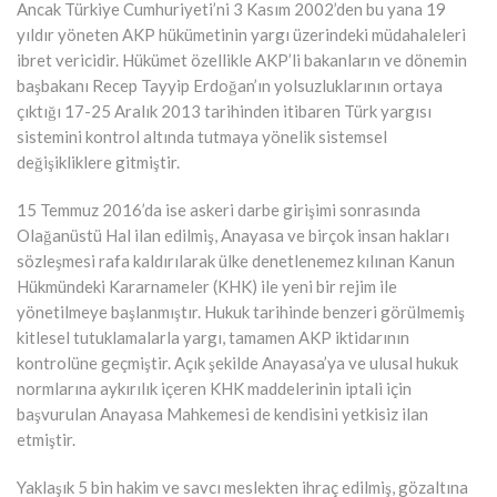
Ancak Türkiye Cumhuriyeti’ni 3 Kasım 2002’den bu yana 19
yıldır yöneten AKP hükümetinin yargı üzerindeki müdahaleleri
ibret vericidir. Hükümet özellikle AKP’li bakanların ve dönemin
başbakanı Recep Tayyip Erdoğan’ın yolsuzluklarının ortaya
çıktığı 17-25 Aralık 2013 tarihinden itibaren Türk yargısı
sistemini kontrol altında tutmaya yönelik sistemsel
değişikliklere gitmiştir.
15 Temmuz 2016’da ise askeri darbe girişimi sonrasında
Olağanüstü Hal ilan edilmiş, Anayasa ve birçok insan hakları
sözleşmesi rafa kaldırılarak ülke denetlenemez kılınan Kanun
Hükmündeki Kararnameler (KHK) ile yeni bir rejim ile
yönetilmeye başlanmıştır. Hukuk tarihinde benzeri görülmemiş
kitlesel tutuklamalarla yargı, tamamen AKP iktidarının
kontrolüne geçmiştir. Açık şekilde Anayasa’ya ve ulusal hukuk
normlarına aykırılık içeren KHK maddelerinin iptali için
başvurulan Anayasa Mahkemesi de kendisini yetkisiz ilan
etmiştir.
Yaklaşık 5 bin hakim ve savcı meslekten ihraç edilmiş, gözaltına