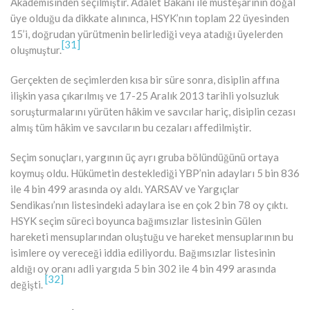
Akademisinden seçilmiştir. Adalet Bakanı ile müsteşarının doğal
üye olduğu da dikkate alınınca, HSYK’nın toplam 22 üyesinden
15’i, doğrudan yürütmenin belirlediği veya atadığı üyelerden
[31]
oluşmuştur.
Gerçekten de seçimlerden kısa bir süre sonra, disiplin affına
ilişkin yasa çıkarılmış ve 17-25 Aralık 2013 tarihli yolsuzluk
soruşturmalarını yürüten hâkim ve savcılar hariç, disiplin cezası
almış tüm hâkim ve savcıların bu cezaları affedilmiştir.
Seçim sonuçları, yargının üç ayrı gruba bölündüğünü ortaya
koymuş oldu. Hükümetin desteklediği YBP’nin adayları 5 bin 836
ile 4 bin 499 arasında oy aldı. YARSAV ve Yargıçlar
Sendikası’nın listesindeki adaylara ise en çok 2 bin 78 oy çıktı.
HSYK seçim süreci boyunca bağımsızlar listesinin Gülen
hareketi mensuplarından oluştuğu ve hareket mensuplarının bu
isimlere oy vereceği iddia ediliyordu. Bağımsızlar listesinin
aldığı oy oranı adli yargıda 5 bin 302 ile 4 bin 499 arasında
[32]
değişti.