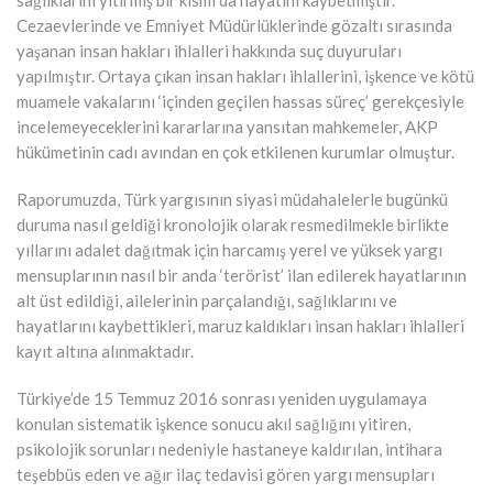
Cezaevlerinde ve Emniyet Müdürlüklerinde gözaltı sırasında
yaşanan insan hakları ihlalleri hakkında suç duyuruları
yapılmıştır. Ortaya çıkan insan hakları ihlallerini, işkence ve kötü
muamele vakalarını ‘içinden geçilen hassas süreç’ gerekçesiyle
incelemeyeceklerini kararlarına yansıtan mahkemeler, AKP
hükümetinin cadı avından en çok etkilenen kurumlar olmuştur.
Raporumuzda, Türk yargısının siyasi müdahalelerle bugünkü
duruma nasıl geldiği kronolojik olarak resmedilmekle birlikte
yıllarını adalet dağıtmak için harcamış yerel ve yüksek yargı
mensuplarının nasıl bir anda ‘terörist’ ilan edilerek hayatlarının
alt üst edildiği, ailelerinin parçalandığı, sağlıklarını ve
hayatlarını kaybettikleri, maruz kaldıkları insan hakları ihlalleri
kayıt altına alınmaktadır.
Türkiye’de 15 Temmuz 2016 sonrası yeniden uygulamaya
konulan sistematik işkence sonucu akıl sağlığını yitiren,
psikolojik sorunları nedeniyle hastaneye kaldırılan, intihara
teşebbüs eden ve ağır ilaç tedavisi gören yargı mensupları