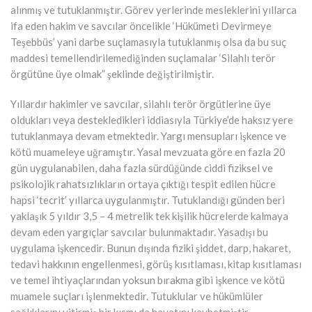
alınmış ve tutuklanmıştır. Görev yerlerinde mesleklerini yıllarca
ifa eden hakim ve savcılar öncelikle ‘Hükümeti Devirmeye
Teşebbüs’ yani darbe suçlamasıyla tutuklanmış olsa da bu suç
maddesi temellendirilemediğinden suçlamalar ‘Silahlı terör
örgütüne üye olmak” şeklinde değiştirilmiştir.
Yıllardır hakimler ve savcılar, silahlı terör örgütlerine üye
oldukları veya destekledikleri iddiasıyla Türkiye’de haksız yere
tutuklanmaya devam etmektedir. Yargı mensupları işkence ve
kötü muameleye uğramıştır. Yasal mevzuata göre en fazla 20
gün uygulanabilen, daha fazla sürdüğünde ciddi fiziksel ve
psikolojik rahatsızlıkların ortaya çıktığı tespit edilen hücre
hapsi ‘tecrit’ yıllarca uygulanmıştır. Tutuklandığı günden beri
yaklaşık 5 yıldır 3,5 – 4 metrelik tek kişilik hücrelerde kalmaya
devam eden yargıçlar savcılar bulunmaktadır. Yasadışı bu
uygulama işkencedir. Bunun dışında fiziki şiddet, darp, hakaret,
tedavi hakkının engellenmesi, görüş kısıtlaması, kitap kısıtlaması
ve temel ihtiyaçlarından yoksun bırakma gibi işkence ve kötü
muamele suçları işlenmektedir. Tutuklular ve hükümlüler
sağlıklarını yitirmiş bir kısmı da hayatını kaybetmiştir.