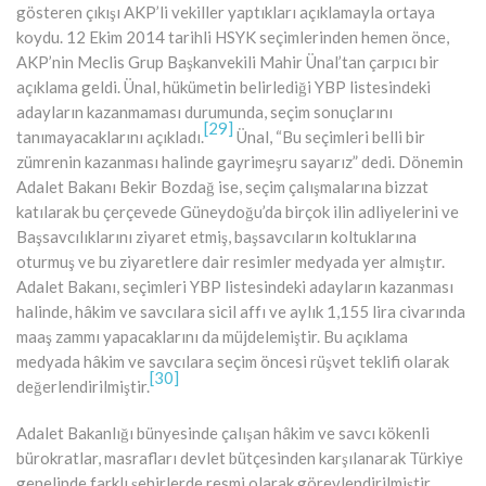
gösteren çıkışı AKP’li vekiller yaptıkları açıklamayla ortaya
koydu. 12 Ekim 2014 tarihli HSYK seçimlerinden hemen önce,
AKP’nin Meclis Grup Başkanvekili Mahir Ünal’tan çarpıcı bir
açıklama geldi. Ünal, hükümetin belirlediği YBP listesindeki
adayların kazanmaması durumunda, seçim sonuçlarını
[29]
tanımayacaklarını açıkladı.
Ünal, “Bu seçimleri belli bir
zümrenin kazanması halinde gayrimeşru sayarız” dedi. Dönemin
Adalet Bakanı Bekir Bozdağ ise, seçim çalışmalarına bizzat
katılarak bu çerçevede Güneydoğu’da birçok ilin adliyelerini ve
Başsavcılıklarını ziyaret etmiş, başsavcıların koltuklarına
oturmuş ve bu ziyaretlere dair resimler medyada yer almıştır.
Adalet Bakanı, seçimleri YBP listesindeki adayların kazanması
halinde, hâkim ve savcılara sicil affı ve aylık 1,155 lira civarında
maaş zammı yapacaklarını da müjdelemiştir. Bu açıklama
medyada hâkim ve savcılara seçim öncesi rüşvet teklifi olarak
[30]
değerlendirilmiştir.
Adalet Bakanlığı bünyesinde çalışan hâkim ve savcı kökenli
bürokratlar, masrafları devlet bütçesinden karşılanarak Türkiye
genelinde farklı şehirlerde resmi olarak görevlendirilmiştir.