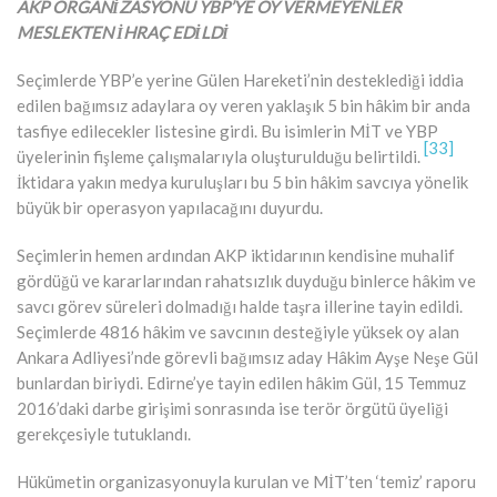
AKP ORGANİZASYONU YBP’YE OY VERMEYENLER
MESLEKTEN İHRAÇ EDİLDİ
Seçimlerde YBP’e yerine Gülen Hareketi’nin desteklediği iddia
edilen bağımsız adaylara oy veren yaklaşık 5 bin hâkim bir anda
tasfiye edilecekler listesine girdi. Bu isimlerin MİT ve YBP
[33]
üyelerinin fişleme çalışmalarıyla oluşturulduğu belirtildi.
İktidara yakın medya kuruluşları bu 5 bin hâkim savcıya yönelik
büyük bir operasyon yapılacağını duyurdu.
Seçimlerin hemen ardından AKP iktidarının kendisine muhalif
gördüğü ve kararlarından rahatsızlık duyduğu binlerce hâkim ve
savcı görev süreleri dolmadığı halde taşra illerine tayin edildi.
Seçimlerde 4816 hâkim ve savcının desteğiyle yüksek oy alan
Ankara Adliyesi’nde görevli bağımsız aday Hâkim Ayşe Neşe Gül
bunlardan biriydi. Edirne’ye tayin edilen hâkim Gül, 15 Temmuz
2016’daki darbe girişimi sonrasında ise terör örgütü üyeliği
gerekçesiyle tutuklandı.
Hükümetin organizasyonuyla kurulan ve MİT’ten ‘temiz’ raporu