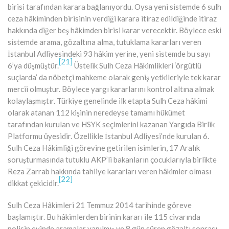
birisi tarafından karara bağlanıyordu. Oysa yeni sistemde 6 sulh
ceza hâkiminden birisinin verdiği karara itiraz edildiğinde itiraz
hakkında diğer beş hâkimden birisi karar verecektir. Böylece eski
sistemde arama, gözaltına alma, tutuklama kararları veren
İstanbul Adliyesindeki 93 hâkim yerine, yeni sistemde bu sayı
[21]
6’ya düşmüştür.
Üstelik Sulh Ceza Hâkimlikleri ‘örgütlü
suçlarda’ da nöbetçi mahkeme olarak geniş yetkileriyle tek karar
mercii olmuştur. Böylece yargı kararlarını kontrol altına almak
kolaylaşmıştır. Türkiye genelinde ilk etapta Sulh Ceza hâkimi
olarak atanan 112 kişinin neredeyse tamamı hükümet
tarafından kurulan ve HSYK seçimlerini kazanan Yargıda Birlik
Platformu üyesidir. Özellikle İstanbul Adliyesi’nde kurulan 6.
Sulh Ceza Hâkimliği görevine getirilen isimlerin, 17 Aralık
soruşturmasında tutuklu AKP’li bakanların çocuklarıyla birlikte
Reza Zarrab hakkında tahliye kararları veren hâkimler olması
[22]
dikkat çekicidir.
Sulh Ceza Hâkimleri 21 Temmuz 2014 tarihinde göreve
başlamıştır. Bu hâkimlerden birinin kararı ile 115 civarında
polisin evinde aramalar yapılmış ve 8 gün süren gözaltı sonrası,