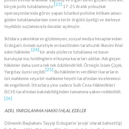
[23]
birçok polis tutuklanmıştır.
17-25 Aralık yolsuzluk
operasyonlarında görev yapan İstanbul polisine intikam amacı
güden tutuklamalardan sonra terör örgütü üyeliği ve darbeye
teşebbüs suçlamasıyla davalar açılmıştır.
İktidara yakınlıklarını gizlemeyen, sosyal medya hesaplarından
Erdoğan’ı övmek suretiyle en basitinden tarafsızlık ilkesini ihlal
[24]
eden hâkimler
bir anda yüzlerce tutuklama ve basın
kuruluşlarına, holdinglere el koyma kararları aldılar. Adı geçen
hâkimler daha sonra tek tek ödüllendirildi. Örneğin İslam Çiçek,
[25]
Yargıtay üyesi seçildi.
Bu hâkimlerin verdikleri kararların
üst mahkeme veya bir mahkeme heyeti tarafından incelenmesi
de engellendi. İtirazlara yine sadece Sulh Ceza Hâkimlikleri
(SCH) tarafından bakılabildiğinden tamamına yakını reddedildi.
[26]
ADİL YARGILANMA HAKKI İHLAL EDİLDİ
Dönemin Başbakanı Tayyip Erdoğan’ın ‘proje’ olarak bahsettiği