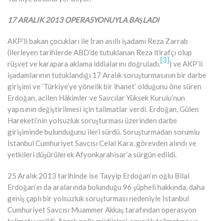
17 ARALIK 2013 OPERASYONUYLA BAŞLADI
AKP’li bakan çocukları ile İran asıllı işadamı Reza Zarrab
(ilerleyen tarihlerde ABD’de tutuklanan Reza itirafçı olup
[3]
rüşvet ve karapara aklama iddialarını doğruladı.
) ve AKP’li
işadamlarının tutuklandığı 17 Aralık soruşturmasının bir darbe
girişimi ve ‘Türkiye’ye yönelik bir ihanet’ olduğunu öne süren
Erdoğan, acilen Hâkimler ve Savcılar Yüksek Kurulu’nun
yapısının değiştirilmesi için talimatlar verdi. Erdoğan, Gülen
Hareketi’nin yolsuzluk soruşturması üzerinden darbe
girişiminde bulunduğunu ileri sürdü. Soruşturmadan sorumlu
İstanbul Cumhuriyet Savcısı Celal Kara, görevden alındı ve
yetkileri düşürülerek Afyonkarahisar’a sürgün edildi.
25 Aralık 2013 tarihinde ise Tayyip Erdoğan’ın oğlu Bilal
Erdoğan’ın da aralarında bulunduğu 96 şüpheli hakkında, daha
geniş çaplı bir yolsuzluk soruşturması nedeniyle İstanbul
Cumhuriyet Savcısı Muammer Akkaş tarafından operasyon
talimatı verildi. Ancak polis müdürleri, savcılık talimatına ve