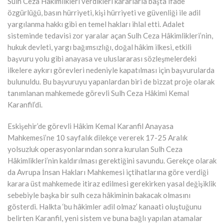
Sulh Ceza Hâkimlikleri verdikleri kararlarla başta ifade
özgürlüğü, basın hürriyeti, kişi hürriyeti ve güvenliği ile adil
yargılanma hakkı gibi en temel hakları ihlal etti. Adalet
sisteminde tedavisi zor yaralar açan Sulh Ceza Hâkimlikleri’nin,
hukuk devleti, yargı bağımsızlığı, doğal hâkim ilkesi, etkili
başvuru yolu gibi anayasa ve uluslararası sözleşmelerdeki
ilkelere aykırı görevleri nedeniyle kapatılması için başvurularda
bulunuldu. Bu başvuruyu yapanlardan biri de bizzat proje olarak
tanımlanan mahkemede görevli Sulh Ceza Hâkimi Kemal
Karanfil’di.
Eskişehir’de görevli Hâkim Kemal Karanfil Anayasa
Mahkemesi’ne 10 sayfalık dilekçe vererek 17-25 Aralık
yolsuzluk operasyonlarından sonra kurulan Sulh Ceza
Hâkimlikleri’nin kaldırılması gerektiğini savundu. Gerekçe olarak
da Avrupa İnsan Hakları Mahkemesi içtihatlarına göre verdiği
karara üst mahkemede itiraz edilmesi gerekirken yasal değişiklik
sebebiyle başka bir sulh ceza hâkiminin bakacak olmasını
gösterdi. Halkta ‘bu hâkimler adil olmaz’ kanaati oluştuğunu
belirten Karanfil, yeni sistem ve buna bağlı yapılan atamalar