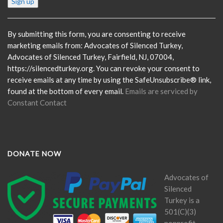
Contact
Use.
Please
By submitting this form, you are consenting to receive
leave
marketing emails from: Advocates of Silenced Turkey,
this
Advocates of Silenced Turkey, Fairfield, NJ, 07004,
field
https://silencedturkey.org. You can revoke your consent to
blank.
receive emails at any time by using the SafeUnsubscribe® link,
found at the bottom of every email.
Emails are serviced by
Constant Contact
DONATE NOW
Advocates of
Silenced
Turkey is a
501(C)(3)
nonprofit