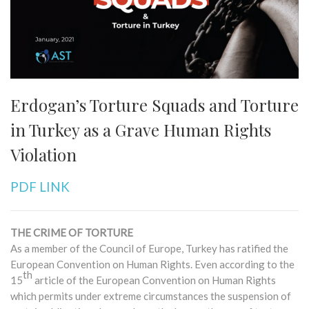
Erdogan’s Torture Squads and Torture
in Turkey as a Grave Human Rights
Violation
PDF LINK
THE CRIME OF TORTURE
As a member of the Council of Europe, Turkey has ratified the
European Convention on Human Rights. Even according to the
th
15
article of the European Convention on Human Rights
which permits under extreme circumstances the suspension of