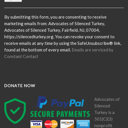
Contact
Use.
Please
By submitting this form, you are consenting to receive
leave
marketing emails from: Advocates of Silenced Turkey,
this
Advocates of Silenced Turkey, Fairfield, NJ, 07004,
field
https://silencedturkey.org. You can revoke your consent to
blank.
receive emails at any time by using the SafeUnsubscribe® link,
found at the bottom of every email.
Emails are serviced by
Constant Contact
DONATE NOW
Advocates of
Silenced
Turkey is a
501(C)(3)
nonprofit