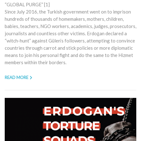
“GLOBAL PURGE” [1]
Since July 2016, the Turkish government went on to imprison
hundreds of thousands of homemakers, mothers, children,
babies, teachers, NGO workers, academics, judges, prosecutors,
journalists and countless other victims. Erdoğan declared a
“witch-hunt” against Gülen’s followers, attempting to convince
countries through carrot and stick policies or more diplomatic
means to join his personal fight and do the same to the Hizmet
members within their borders.
READ MORE