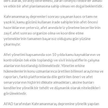
ders alarak, strateji belirlemesi, zararı önleyici tedbirler alması
ve etkin bir afet planlamasına sahip olması en doğal beklentidir.
Kahramanmaraş depremleri sonrası yaşanan kaos ortamı ne
yazık ki, kamu gücünü kullanan irade sahiplerinin afet öncesi
hazırlıklarının yetersiz, afet anında kriz yönetme becerilerinin
zayıf, afet sonrası organize olma ve koordine etme
yeteneklerinin tamamen başarısız olduğunu gün yüzüne
çıkarmıştır.
Afet yönetimi kapsamında son 10 yılda kamu kaynaklarının ve
kontrolünün tek elde toplandığı ve sivil inisiyatiflerin çalışma
alanlarının kısıtlandığı bilinmektedir. Yönetim erkine
hükmedenlerin konu uzmanlarınca üretilen bilimsel araştırma ve
raporları, farklı platformlarda dile getirilen öneri ve afet
senaryolarının hiçbirini dikkate almadıkları, aksine bunları
kendilerine yönelik bir tehdit ve düşmanlık olarak niteledikleri
görülmektedir.
AFAD tarafından Kahramanmaraş depremine yönelik yapılan