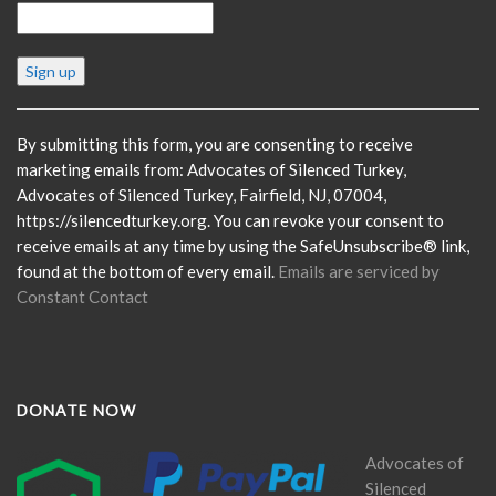
Constant
Contact
Use.
Please
By submitting this form, you are consenting to receive
leave
marketing emails from: Advocates of Silenced Turkey,
this
Advocates of Silenced Turkey, Fairfield, NJ, 07004,
field
https://silencedturkey.org. You can revoke your consent to
blank.
receive emails at any time by using the SafeUnsubscribe® link,
found at the bottom of every email.
Emails are serviced by
Constant Contact
DONATE NOW
Advocates of
Silenced