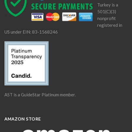
Turkey is a
501(C)(3)
nonprofit
registered in
US under EIN: 83-1568246
AST is a GuideStar Platinum member.
AMAZON STORE