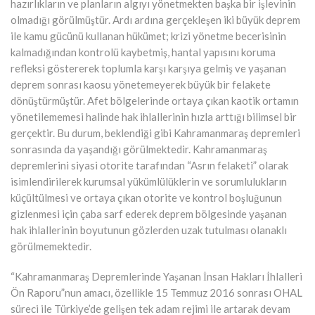
hazırlıkların ve planların algıyı yönetmekten başka bir işlevinin
olmadığı görülmüştür. Ardı ardına gerçekleşen iki büyük deprem
ile kamu gücünü kullanan hükümet; krizi yönetme becerisinin
kalmadığından kontrolü kaybetmiş, hantal yapısını koruma
refleksi göstererek toplumla karşı karşıya gelmiş ve yaşanan
deprem sonrası kaosu yönetemeyerek büyük bir felakete
dönüştürmüştür. Afet bölgelerinde ortaya çıkan kaotik ortamın
yönetilememesi halinde hak ihlallerinin hızla arttığı bilimsel bir
gerçektir. Bu durum, beklendiği gibi Kahramanmaraş depremleri
sonrasında da yaşandığı görülmektedir. Kahramanmaraş
depremlerini siyasi otorite tarafından “Asrın felaketi” olarak
isimlendirilerek kurumsal yükümlülüklerin ve sorumlulukların
küçültülmesi ve ortaya çıkan otorite ve kontrol boşluğunun
gizlenmesi için çaba sarf ederek deprem bölgesinde yaşanan
hak ihlallerinin boyutunun gözlerden uzak tutulması olanaklı
görülmemektedir.
“Kahramanmaraş Depremlerinde Yaşanan İnsan Hakları İhlalleri
Ön Raporu”nun amacı, özellikle 15 Temmuz 2016 sonrası OHAL
süreci ile Türkiye’de gelişen tek adam rejimi ile artarak devam