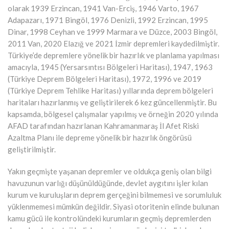
olarak 1939 Erzincan, 1941 Van-Erciş, 1946 Varto, 1967
Adapazarı, 1971 Bingöl, 1976 Denizli, 1992 Erzincan, 1995
Dinar, 1998 Ceyhan ve 1999 Marmara ve Düzce, 2003 Bingöl,
2011 Van, 2020 Elazığ ve 2021 İzmir depremleri kaydedilmiştir.
Türkiye’de depremlere yönelik bir hazırlık ve planlama yapılması
amacıyla, 1945 (Yersarsıntısı Bölgeleri Haritası), 1947, 1963
(Türkiye Deprem Bölgeleri Haritası), 1972, 1996 ve 2019
(Türkiye Deprem Tehlike Haritası) yıllarında deprem bölgeleri
haritaları hazırlanmış ve geliştirilerek 6 kez güncellenmiştir. Bu
kapsamda, bölgesel çalışmalar yapılmış ve örneğin 2020 yılında
AFAD tarafından hazırlanan Kahramanmaraş İl Afet Riski
Azaltma Planı ile depreme yönelik bir hazırlık öngörüsü
geliştirilmiştir.
Yakın geçmişte yaşanan depremler ve oldukça geniş olan bilgi
havuzunun varlığı düşünüldüğünde, devlet aygıtını işler kılan
kurum ve kuruluşların deprem gerçeğini bilmemesi ve sorumluluk
yüklenmemesi mümkün değildir. Siyasi otoritenin elinde bulunan
kamu gücü ile kontrolündeki kurumların geçmiş depremlerden