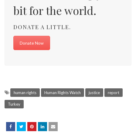
bit for the world.
DONATE A LITTLE.
Donate Now
human rights
Human Rights Watch
justice
report
Turkey