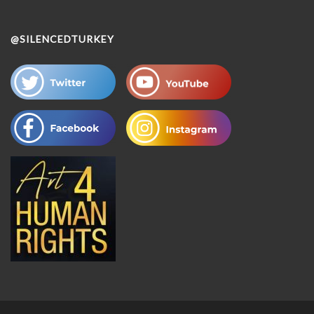
@SILENCEDTURKEY