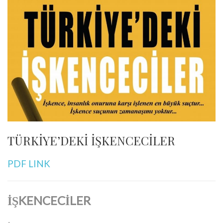
TÜRKİYE’DEKİ İŞKENCECİLER
PDF LINK
İŞKENCECİLER