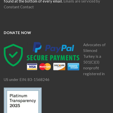
found at the bottom of every email.
Emails are serviced by
Constant Contact
DONATE NOW
Advocates of
Silenced
Turkey is a
501(C)(3)
nonprofit
registered in
US under EIN: 83-1568246