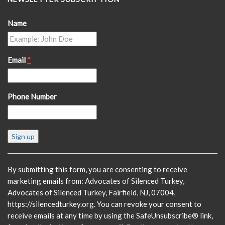
Name
Email
*
Phone Number
Constant
Contact
Use.
Please
By submitting this form, you are consenting to receive
leave
marketing emails from: Advocates of Silenced Turkey,
this
Advocates of Silenced Turkey, Fairfield, NJ, 07004,
field
https://silencedturkey.org. You can revoke your consent to
blank.
receive emails at any time by using the SafeUnsubscribe® link,