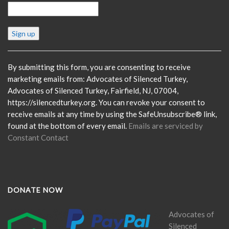
Constant
Contact
Use.
Please
By submitting this form, you are consenting to receive
leave
marketing emails from: Advocates of Silenced Turkey,
this
Advocates of Silenced Turkey, Fairfield, NJ, 07004,
field
https://silencedturkey.org. You can revoke your consent to
blank.
receive emails at any time by using the SafeUnsubscribe® link,
found at the bottom of every email.
Emails are serviced by
Constant Contact
DONATE NOW
Advocates of
Silenced