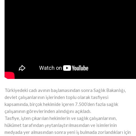
Türkiyedeki cadı avının başlamasından sonra Sağlık Bakanlığı,
devlet çalışanlarının işlerinden toplu olarak tasfiyesi
kapsamında, birçok hekimide içeren 7.500’den fazla sağlık
çalışanının görevlerinden alındığını açıkladı.
Tasfiye, işten çıkarılan hekimlerin ve sağlık çalışanlarının,
hükümet tarafından şeytanlaştırılmasından ve isimlerinin
medyada yer almasından sonra yeni iş bulmada zorlandıkları için