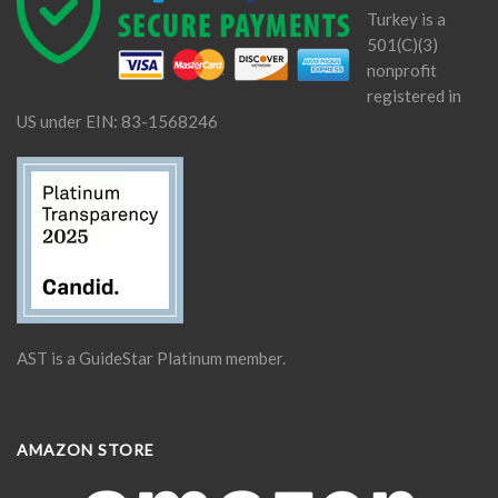
Turkey is a
501(C)(3)
nonprofit
registered in
US under EIN: 83-1568246
AST is a GuideStar Platinum member.
AMAZON STORE