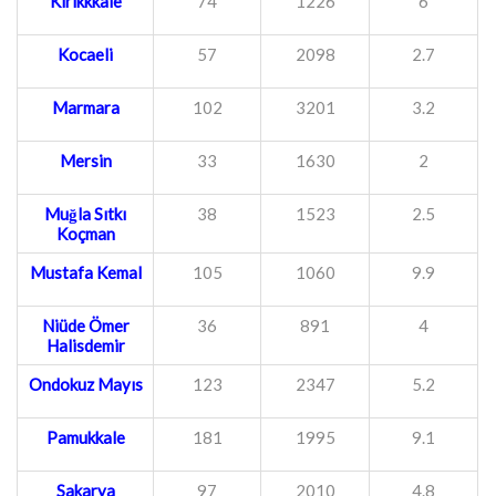
Kırıkkkale
74
1226
6
Kocaeli
57
2098
2.7
Marmara
102
3201
3.2
Mersin
33
1630
2
Muğla Sıtkı
38
1523
2.5
Koçman
Mustafa Kemal
105
1060
9.9
Niüde Ömer
36
891
4
Halisdemir
Ondokuz Mayıs
123
2347
5.2
Pamukkale
181
1995
9.1
Sakarya
97
2010
4.8