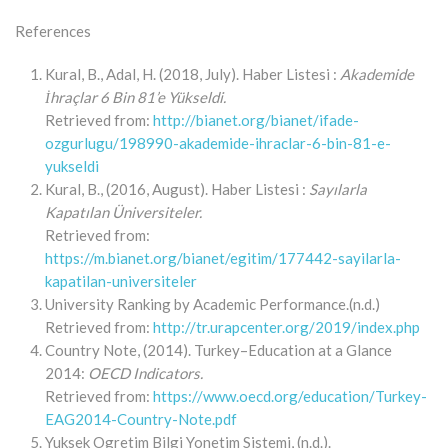
References
Kural, B., Adal, H. (2018, July). Haber Listesi :
Akademide
İhraçlar 6 Bin 81’e Yükseldi.
Retrieved from:
http://bianet.org/bianet/ifade-
ozgurlugu/198990-akademide-ihraclar-6-bin-81-e-
yukseldi
Kural, B., (2016, August). Haber Listesi :
Sayılarla
Kapatılan Üniversiteler.
Retrieved from:
https://m.bianet.org/bianet/egitim/177442-sayilarla-
kapatilan-universiteler
University Ranking by Academic Performance.(n.d.)
Retrieved from:
http://tr.urapcenter.org/2019/index.php
Country Note, (2014). Turkey–Education at a Glance
2014:
OECD Indicators.
Retrieved from:
https://www.oecd.org/education/Turkey-
EAG2014-Country-Note.pdf
Yuksek Ogretim Bilgi Yonetim Sistemi, (n.d.).