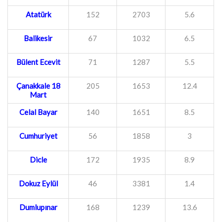
Atatürk
152
2703
5.6
Balikesir
67
1032
6.5
Bülent Ecevit
71
1287
5.5
Çanakkale 18
205
1653
12.4
Mart
Celal Bayar
140
1651
8.5
Cumhuriyet
56
1858
3
Dicle
172
1935
8.9
Dokuz Eylül
46
3381
1.4
Dumlupınar
168
1239
13.6