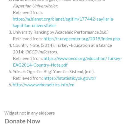
Kapatılan Üniversiteler.
Retrieved from:
https://m.bianet.org/bianet/egitim/177442-sayilarla-
kapatilan-universiteler
University Ranking by Academic Performance.(n.d.)
Retrieved from:
http://tr.urapcenter.org/2019/index.php
Country Note, (2014). Turkey–Education at a Glance
2014:
OECD Indicators.
Retrieved from:
https://www.oecd.org/education/Turkey-
EAG2014-Country-Note.pdf
Yuksek Ogretim Bilgi Yonetim Sistemi, (n.d.).
Retrieved from:
https://istatistik.yok.gov.tr/
http://www.webometrics.info/en
Widget not in any sidebars
Donate Now