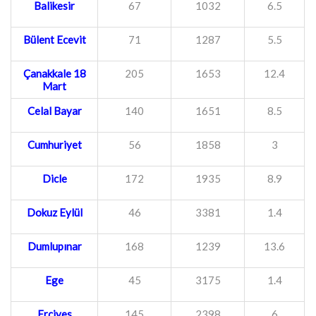
Balikesir
67
1032
6.5
Bülent Ecevit
71
1287
5.5
Çanakkale 18
205
1653
12.4
Mart
Celal Bayar
140
1651
8.5
Cumhuriyet
56
1858
3
Dicle
172
1935
8.9
Dokuz Eylül
46
3381
1.4
Dumlupınar
168
1239
13.6
Ege
45
3175
1.4
Erciyes
145
2398
6