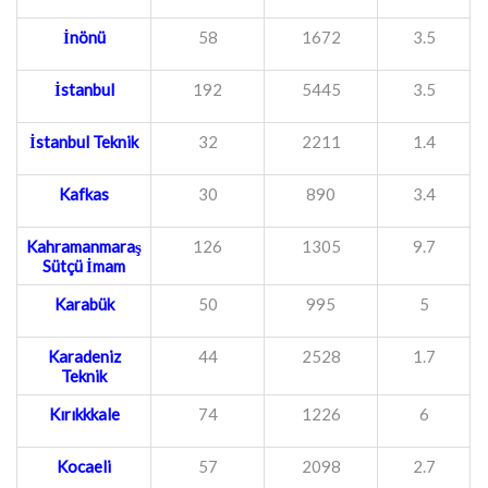
İnönü
58
1672
3.5
İstanbul
192
5445
3.5
İstanbul Teknik
32
2211
1.4
Kafkas
30
890
3.4
Kahramanmaraş
126
1305
9.7
Sütçü İmam
Karabük
50
995
5
Karadeniz
44
2528
1.7
Teknik
Kırıkkkale
74
1226
6
Kocaeli
57
2098
2.7