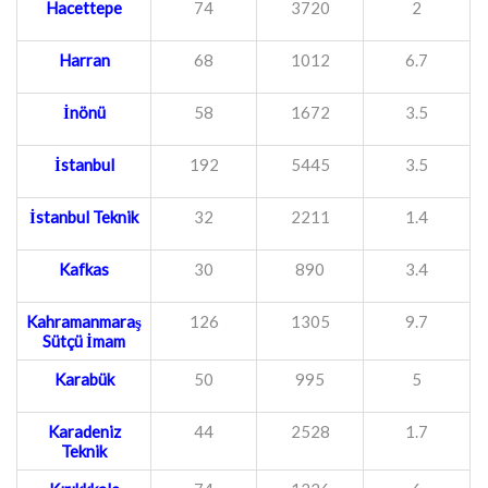
Hacettepe
74
3720
2
Harran
68
1012
6.7
İnönü
58
1672
3.5
İstanbul
192
5445
3.5
İstanbul Teknik
32
2211
1.4
Kafkas
30
890
3.4
Kahramanmaraş
126
1305
9.7
Sütçü İmam
Karabük
50
995
5
Karadeniz
44
2528
1.7
Teknik