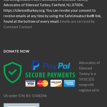
this
Advocates of Silenced Turkey, Fairfield, NJ, 07004,
field
https://silencedturkey.org. You can revoke your consent to
blank.
receive emails at any time by using the SafeUnsubscribe® link,
found at the bottom of every email.
Emails are serviced by
Constant Contact
DONATE NOW
Advocates of
Silenced
Turkey is a
501(C)(3)
nonprofit
registered in
US under EIN: 83-1568246