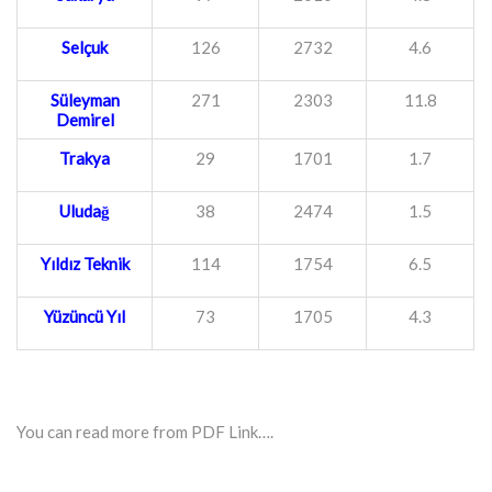
Selçuk
126
2732
4.6
Süleyman
271
2303
11.8
Demirel
Trakya
29
1701
1.7
Uludağ
38
2474
1.5
Yıldız Teknik
114
1754
6.5
Yüzüncü Yıl
73
1705
4.3
You can read more from PDF Link….