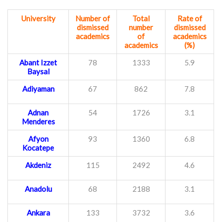
University
Number of
Total
Rate of
dismissed
number
dismissed
academics
of
academics
academics
(%)
Abant Izzet
78
1333
5.9
Baysal
Adiyaman
67
862
7.8
Adnan
54
1726
3.1
Menderes
Afyon
93
1360
6.8
Kocatepe
Akdeniz
115
2492
4.6
Anadolu
68
2188
3.1
Ankara
133
3732
3.6