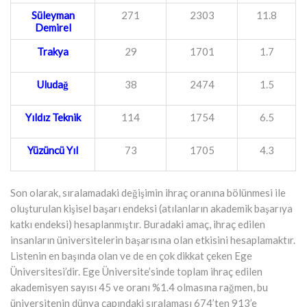
Süleyman
271
2303
11.8
Demirel
Trakya
29
1701
1.7
Uludağ
38
2474
1.5
Yıldız Teknik
114
1754
6.5
Yüzüncü Yıl
73
1705
4.3
Son olarak, sıralamadaki değişimin ihraç oranına bölünmesi ile
oluşturulan kişisel başarı endeksi (atılanların akademik başarıya
katkı endeksi) hesaplanmıştır. Buradaki amaç, ihraç edilen
insanların üniversitelerin başarısına olan etkisini hesaplamaktır.
Listenin en başında olan ve de en çok dikkat çeken Ege
Üniversitesi’dir. Ege Üniversite’sinde toplam ihraç edilen
akademisyen sayısı 45 ve oranı %1.4 olmasına rağmen, bu
üniversitenin dünya çapındaki sıralaması 674’ten 913’e