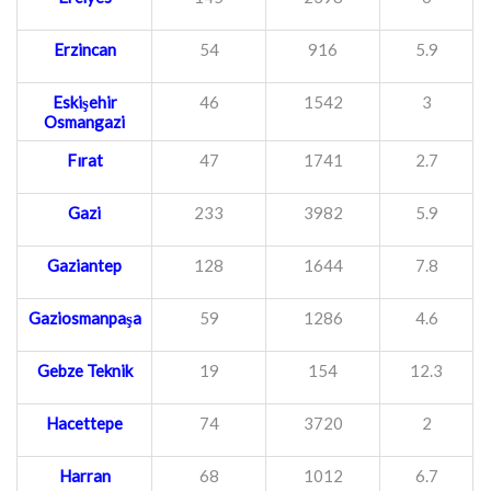
Erzincan
54
916
5.9
Eskişehir
46
1542
3
Osmangazi
Fırat
47
1741
2.7
Gazi
233
3982
5.9
Gaziantep
128
1644
7.8
Gaziosmanpaşa
59
1286
4.6
Gebze Teknik
19
154
12.3
Hacettepe
74
3720
2
Harran
68
1012
6.7