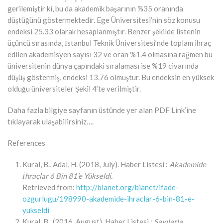
gerilemiştir ki, bu da akademik başarının %35 oranında
düştüğünü göstermektedir. Ege Üniversitesi’nin söz konusu
endeksi 25.33 olarak hesaplanmıştır. Benzer şekilde listenin
üçüncü sırasında, İstanbul Teknik Üniversitesi’nde toplam ihraç
edilen akademisyen sayısı 32 ve oran %1.4 olmasına rağmen bu
üniversitenin dünya çapındaki sıralaması ise %19 civarında
düşüş göstermiş, endeksi 13.76 olmuştur. Bu endeksin en yüksek
olduğu üniversiteler Şekil 4’te verilmiştir.
Daha fazla bilgiye sayfanın üstünde yer alan PDF Link’ine
tıklayarak ulaşabilirsiniz….
References
Kural, B., Adal, H. (2018, July). Haber Listesi :
Akademide
İhraçlar 6 Bin 81’e Yükseldi.
Retrieved from:
http://bianet.org/bianet/ifade-
ozgurlugu/198990-akademide-ihraclar-6-bin-81-e-
yukseldi
Kural, B., (2016, August). Haber Listesi :
Sayılarla