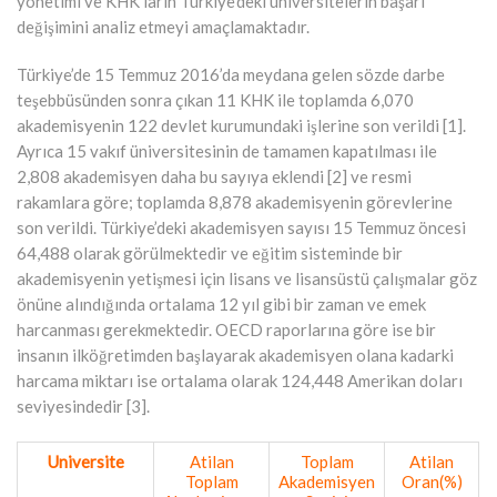
yönetimi ve KHK’ların Türkiye’deki üniversitelerin başarı
değişimini analiz etmeyi amaçlamaktadır.
Türkiye’de 15 Temmuz 2016’da meydana gelen sözde darbe
teşebbüsünden sonra çıkan 11 KHK ile toplamda 6,070
akademisyenin 122 devlet kurumundaki işlerine son verildi [1].
Ayrıca 15 vakıf üniversitesinin de tamamen kapatılması ile
2,808 akademisyen daha bu sayıya eklendi [2] ve resmi
rakamlara göre; toplamda 8,878 akademisyenin görevlerine
son verildi. Türkiye’deki akademisyen sayısı 15 Temmuz öncesi
64,488 olarak görülmektedir ve eğitim sisteminde bir
akademisyenin yetişmesi için lisans ve lisansüstü çalışmalar göz
önüne alındığında ortalama 12 yıl gibi bir zaman ve emek
harcanması gerekmektedir. OECD raporlarına göre ise bir
insanın ilköğretimden başlayarak akademisyen olana kadarki
harcama miktarı ise ortalama olarak 124,448 Amerikan doları
seviyesindedir [3].
Universite
Atilan
Toplam
Atilan
Toplam
Akademisyen
Oran(%)