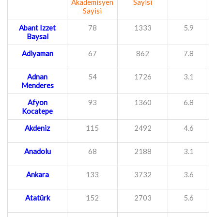
Akademisyen
Sayisi
Sayisi
Abant Izzet
78
1333
5.9
Baysal
Adiyaman
67
862
7.8
Adnan
54
1726
3.1
Menderes
Afyon
93
1360
6.8
Kocatepe
Akdeniz
115
2492
4.6
Anadolu
68
2188
3.1
Ankara
133
3732
3.6
Atatürk
152
2703
5.6