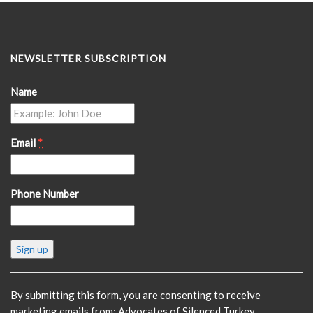
NEWSLETTER SUBSCRIPTION
Name
Email
*
Phone Number
Constant
Contact
Use.
Please
By submitting this form, you are consenting to receive
leave
marketing emails from: Advocates of Silenced Turkey,