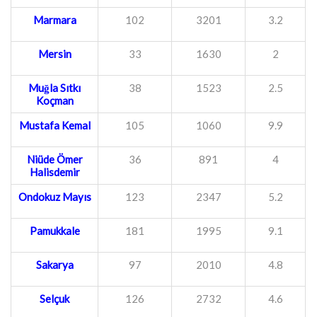
Marmara
102
3201
3.2
Mersin
33
1630
2
Muğla Sıtkı
38
1523
2.5
Koçman
Mustafa Kemal
105
1060
9.9
Niüde Ömer
36
891
4
Halisdemir
Ondokuz Mayıs
123
2347
5.2
Pamukkale
181
1995
9.1
Sakarya
97
2010
4.8
Selçuk
126
2732
4.6