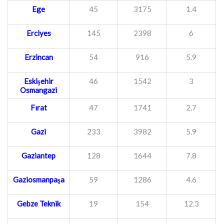
Ege
45
3175
1.4
Erciyes
145
2398
6
Erzincan
54
916
5.9
Eskişehir
46
1542
3
Osmangazi
Fırat
47
1741
2.7
Gazi
233
3982
5.9
Gaziantep
128
1644
7.8
Gaziosmanpaşa
59
1286
4.6
Gebze Teknik
19
154
12.3