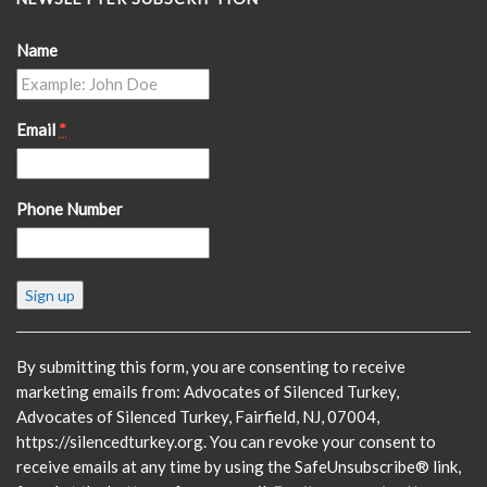
Name
Email
*
Phone Number
Constant
Contact
Use.
Please
By submitting this form, you are consenting to receive
leave
marketing emails from: Advocates of Silenced Turkey,
this
Advocates of Silenced Turkey, Fairfield, NJ, 07004,
field
https://silencedturkey.org. You can revoke your consent to
blank.
receive emails at any time by using the SafeUnsubscribe® link,