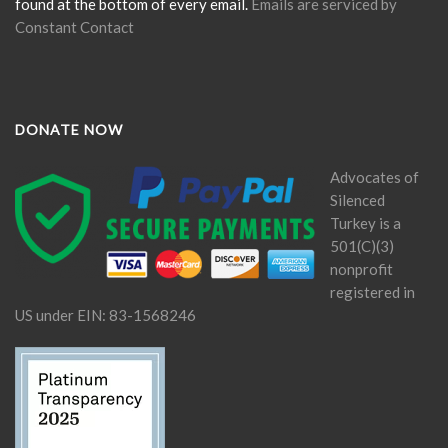
found at the bottom of every email.
Emails are serviced by
Constant Contact
DONATE NOW
Advocates of
Silenced
Turkey is a
501(C)(3)
nonprofit
registered in
US under EIN: 83-1568246