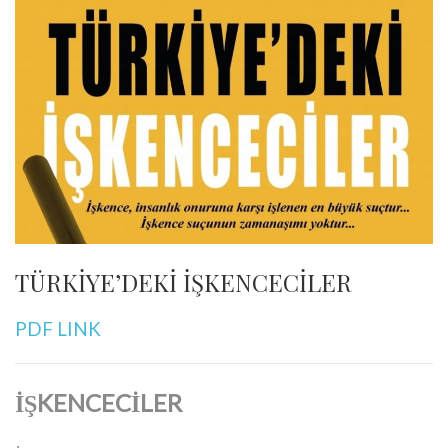
TÜRKİYE’DEKİ İŞKENCECİLER
PDF LINK
İŞKENCECİLER