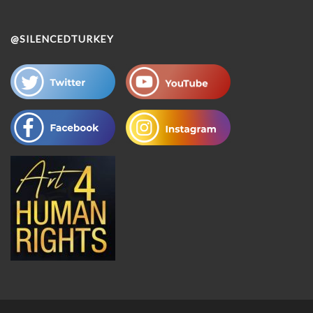
@SILENCEDTURKEY