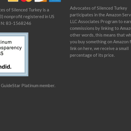
Advocates of Silenced Turkey
es of Silenced Turkey is a
participates in the Amazon Serv
) nonprofit registered in US
LLC Associates Program to ear
IN: 83-1568246
commissions by linking to Amaz
other words, this means that w
you buy something on Amazon 
link on here, we receive a small
percentage of its price.
a GuideStar Platinum member.