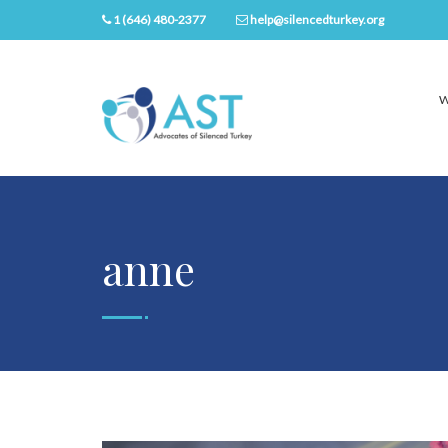
1 (646) 480-2377
help@silencedturkey.org
W
anne