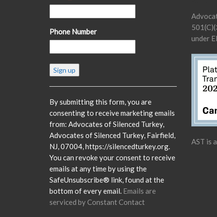
Advocat
501(C)(3
Phone Number
under E
Constant
Contact
Use.
Please
By submitting this form, you are
leave
consenting to receive marketing emails
this
from: Advocates of Silenced Turkey,
field
Advocates of Silenced Turkey, Fairfield,
AST is 
blank.
NJ, 07004, https://silencedturkey.org.
You can revoke your consent to receive
emails at any time by using the
SafeUnsubscribe® link, found at the
bottom of every email.
Emails are
serviced by Constant Contact