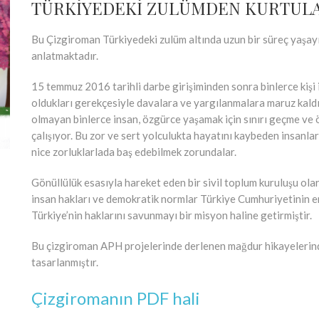
TÜRKİYEDEKİ ZULÜMDEN KURTUL
Bu Çizgiroman Türkiyedeki zulüm altında uzun bir süreç yaşayı
anlatmaktadır.
15 temmuz 2016 tarihli darbe girişiminden sonra binlerce kişi 
oldukları gerekçesiyle davalara ve yargılanmalara maruz kal
olmayan binlerce insan, özgürce yaşamak için sınırı geçme ve 
çalışıyor. Bu zor ve sert yolculukta hayatını kaybeden insanlar 
nice zorluklarlada baş edebilmek zorundalar.
Gönüllülük esasıyla hareket eden bir sivil toplum kuruluşu ola
insan hakları ve demokratik normlar Türkiye Cumhuriyetinin e
Türkiye’nin haklarını savunmayı bir misyon haline getirmiştir.
Bu çizgiroman APH projelerinde derlenen mağdur hikayelerinde
tasarlanmıştır.
Çizgiromanın PDF hali