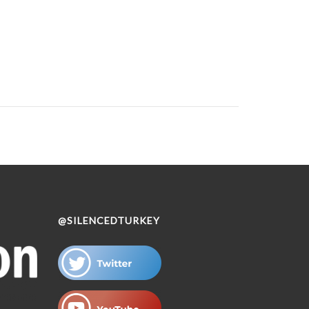
@SILENCEDTURKEY