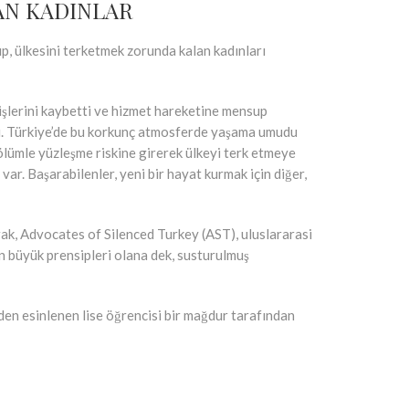
AN KADINLAR
p, ülkesini terketmek zorunda kalan kadınları
işlerini kaybetti ve hizmet hareketine mensup
dı. Türkiye’de bu korkunç atmosferde yaşama umudu
ölümle yüzleşme riskine girerek ülkeyi terk etmeye
var. Başarabilenler, yeni bir hayat kurmak için diğer,
rak, Advocates of Silenced Turkey (AST), uluslararasi
n büyük prensipleri olana dek, susturulmuş
n esinlenen lise öğrencisi bir mağdur tarafından