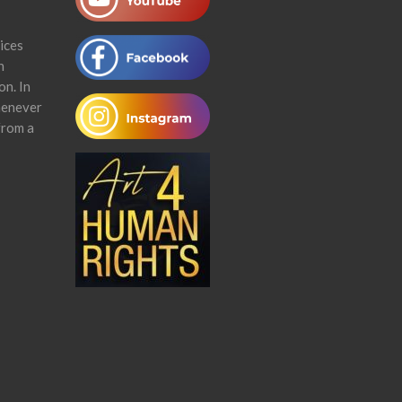
ices
n
on. In
henever
from a